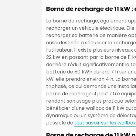
Borne de recharge de 11 kW :
La borne de recharge, également appe
recharger un véhicule électrique. Ell
recharger sa batterie de manière opti
aussi destinée à sécuriser la recharge
l’utilisateur. Il existe plusieurs nivea
22 kW en passant par la borne de 11 k
dernière réduit significativement le 
batterie de 50 kWh durera 7 h sur une 
kW, elle prendra environ 4 h. La born
triphasé, ce qui demande une install
borne de recharge, il peut être équip
rendant son usage plus pratique selon 
bénéficier d’une wallbox de 11 kW a
dynamique ou un système de délestage 
possible de
tout savoir sur les wallbox
Borne de recharge de 11 kW p